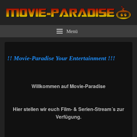
Movie-Paradise
Online Streaming Watch Live Streams TV Fernseher Movie Series and Sports
Bundesliga Premier League Serie A Champions League Ligue 1 La Liga
Menü
Tennis Golf NBA NHL Live Stream Kostenlos Ohne Anmeldung | Live Stream
Kostenlos Ohne Anmeldung Only for Free
!!! Movie-Paradise Your Entertainment !!!
Willkommen auf Movie-Paradise
Hier stellen wir euch Film- & Serien-Stream´s zur
Verfügung.